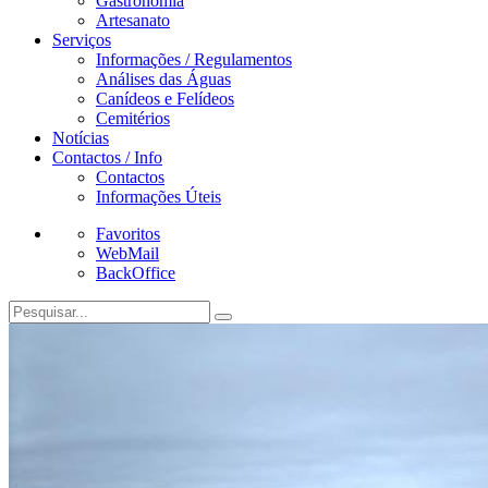
Gastronomia
Artesanato
Serviços
Informações / Regulamentos
Análises das Águas
Canídeos e Felídeos
Cemitérios
Notícias
Contactos / Info
Contactos
Informações Úteis
Favoritos
WebMail
BackOffice