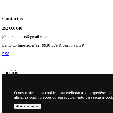
Contactos
292 666 648
jfribeirinhapico@gmail.com
Largo do Império, nº92 | 9930-339 Ribeirinha LGP
RSS
Horário
Atendimento ao público:
Quintas-Feiras, das 20:00h às 21:00h
O nosso site utiliza cookies para melhorar a sua experiência 
alterar as configurações do seu equipamento para recusar coo
Mapa
Aceitar eFechar