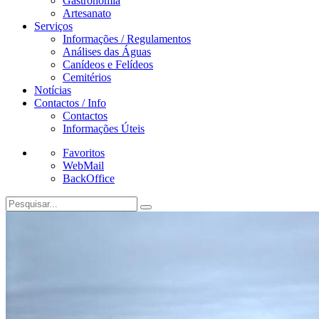
Gastronomia
Artesanato
Serviços
Informações / Regulamentos
Análises das Águas
Canídeos e Felídeos
Cemitérios
Notícias
Contactos / Info
Contactos
Informações Úteis
Favoritos
WebMail
BackOffice