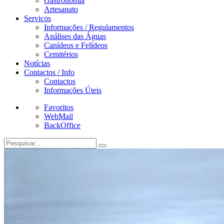
Gastronomia
Artesanato
Serviços
Informações / Regulamentos
Análises das Águas
Canídeos e Felídeos
Cemitérios
Notícias
Contactos / Info
Contactos
Informações Úteis
Favoritos
WebMail
BackOffice