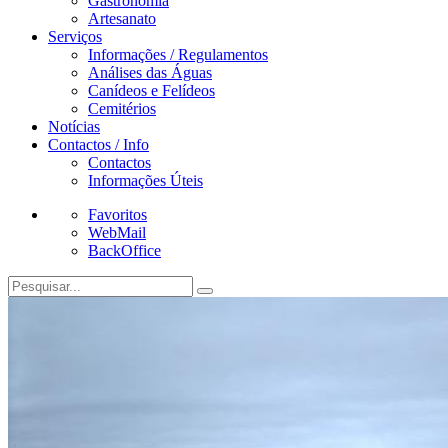
Gastronomia
Artesanato
Serviços
Informações / Regulamentos
Análises das Águas
Canídeos e Felídeos
Cemitérios
Notícias
Contactos / Info
Contactos
Informações Úteis
Favoritos
WebMail
BackOffice