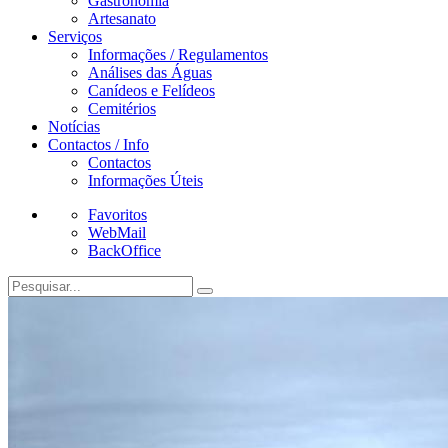
Gastronomia
Artesanato
Serviços
Informações / Regulamentos
Análises das Águas
Canídeos e Felídeos
Cemitérios
Notícias
Contactos / Info
Contactos
Informações Úteis
Favoritos
WebMail
BackOffice